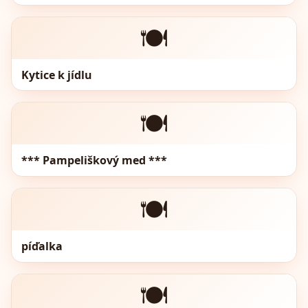
🍽️
Kytice k jídlu
🍽️
*** Pampeliškový med ***
🍽️
píďalka
🍽️