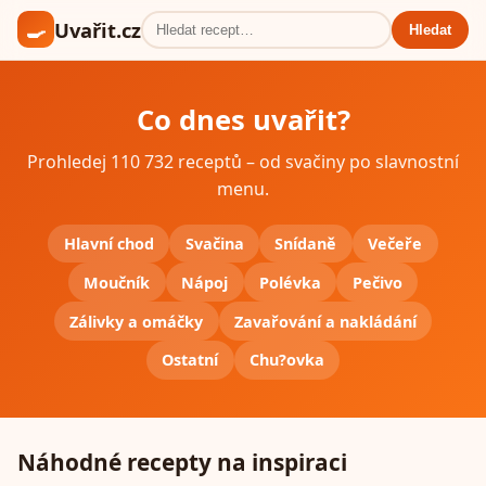
🍳
Uvařit.cz
Hledat
Co dnes uvařit?
Prohledej 110 732 receptů – od svačiny po slavnostní
menu.
Hlavní chod
Svačina
Snídaně
Večeře
Moučník
Nápoj
Polévka
Pečivo
Zálivky a omáčky
Zavařování a nakládání
Ostatní
Chu?ovka
Náhodné recepty na inspiraci