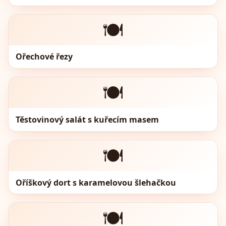
🍽️
Ořechové řezy
🍽️
Těstovinový salát s kuřecím masem
🍽️
Oříškový dort s karamelovou šlehačkou
🍽️