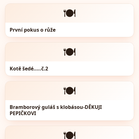
🍽️
První pokus o růže
🍽️
Kotě šedé.....č.2
🍽️
Bramborový guláš s klobásou-DĚKUJI
PEPIČKOVI
🍽️