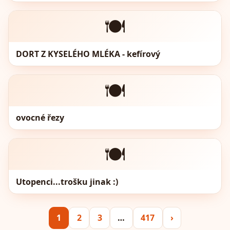
🍽️
DORT Z KYSELÉHO MLÉKA - kefírový
🍽️
ovocné řezy
🍽️
Utopenci...trošku jinak :)
1
2
3
…
417
›