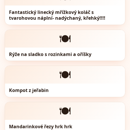
Fantastický linecký mřížkový koláč s
tvarohovou náplní- nadýchaný, křehký!!!!
🍽️
Rýže na sladko s rozinkami a oříšky
🍽️
Kompot z jeřabin
🍽️
Mandarinkové řezy hrk hrk