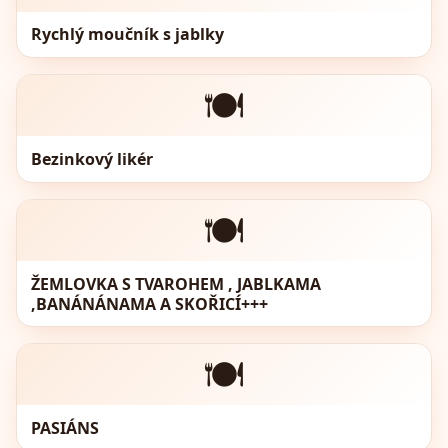
Rychlý moučník s jablky
🍽️
Bezinkový likér
🍽️
ŽEMLOVKA S TVAROHEM , JABLKAMA
,BANÁNÁNAMA A SKOŘICÍ+++
🍽️
PASIÁNS