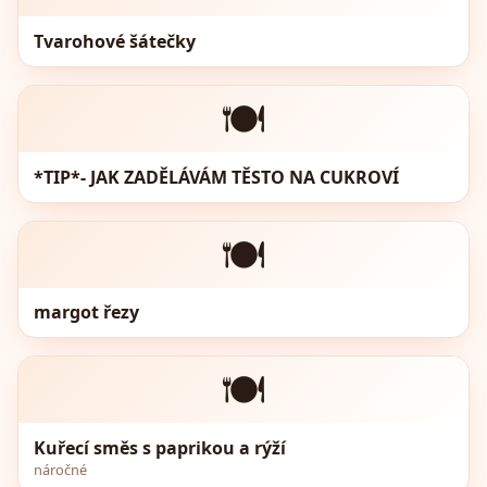
Tvarohové šátečky
🍽️
*TIP*- JAK ZADĚLÁVÁM TĚSTO NA CUKROVÍ
🍽️
margot řezy
🍽️
Kuřecí směs s paprikou a rýží
náročné