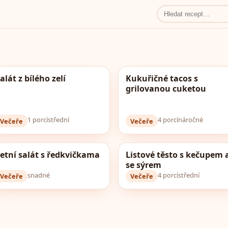
alát z bílého zelí
Kukuřičné tacos s
grilovanou cuketou
1 porcí
střední
4 porcí
náročné
Večeře
Večeře
etní salát s ředkvičkama
Listové těsto s kečupem 
se sýrem
snadné
4 porcí
střední
Večeře
Večeře