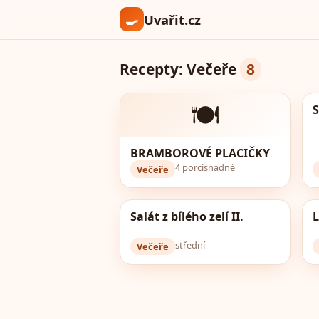
🍳
Uvařit.cz
Recepty: Večeře
8
🍽️
S
BRAMBOROVÉ PLACIČKY
4 porcí
snadné
Večeře
Salát z bílého zelí II.
L
střední
Večeře