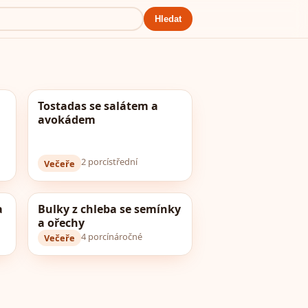
Hledat
Tostadas se salátem a
avokádem
2 porcí
střední
Večeře
a
Bulky z chleba se semínky
a ořechy
4 porcí
náročné
Večeře