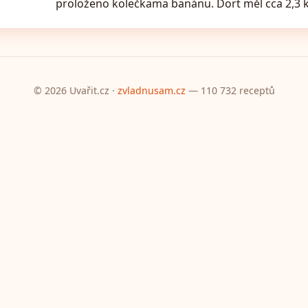
proloženo kolečkama banánu. Dort měl cca 2,3 
© 2026 Uvařit.cz ·
zvladnusam.cz
— 110 732 receptů