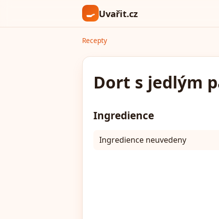
🍳
Uvařit.cz
Recepty
Dort s jedlým p
Ingredience
Ingredience neuvedeny