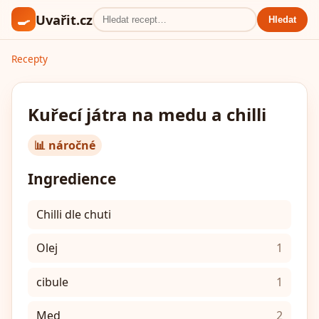
🍳
Uvařit.cz
Hledat
Recepty
Kuřecí játra na medu a chilli
📊 náročné
Ingredience
Chilli dle chuti
Olej
1
cibule
1
Med
2