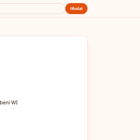
Hledat
bení WI