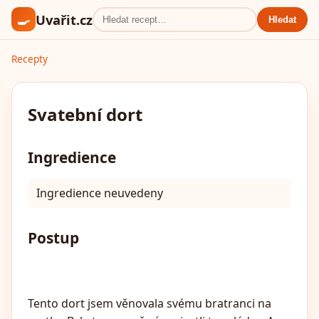
🍳
Uvařit.cz
Hledat
Recepty
Svatební dort
Ingredience
Ingredience neuvedeny
Postup
Tento dort jsem věnovala svému bratranci na