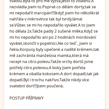
svatbu.Byla to pro mě výzva,jestli to zvládnu.A
nezvládla jsem to.Poprvé co dělám dorty,tak se
mi nepodařil marcipán!!!Ikdyž jsem ho několikrát
nahřála v mikrovlnce tak byl tvrdý,lámal
se.Vůbec se mi ho nepodařilo vyválet.A to jsem
ho dělala 2x.Takže padly 2 sušené mléka.Když se
mi ho nepodařilo ani po 2 hodinách mordování
vyválet,skončil v popelnici.Ale co tedˇ, jsem si
řekla.Korpusy byly upečené a nadíté krémem,tak
mě zachránila manželova mamka,která má
recept na citro.polevu.Takže vrchy dortů jsme
potřely citro.polevou.A boky jsem potřela
krémem a obalila kokosem.A dort dopadl,tak jak
dopadl.Byl i trochu nakřivo.Takže nikdy více
svatební dort!!!Jsem poučená.
POSTUP PŘÍPRAVY