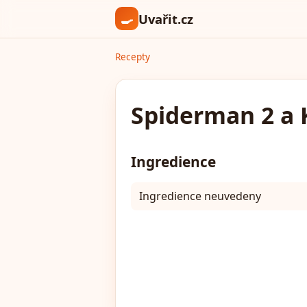
🍳
Uvařit.cz
Recepty
Spiderman 2 a 
Ingredience
Ingredience neuvedeny